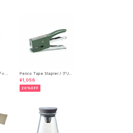
ディフ
Penco Tape Stapler / グリー
ン
¥1,056
20%OFF