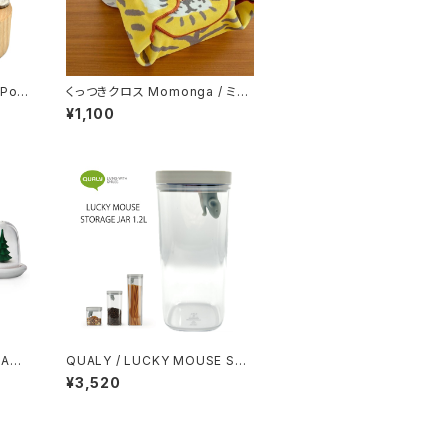
Pola
くっつきクロス Momonga / ミケ
/ トラ
¥1,100
HAKE
QUALY / LUCKY MOUSE ST
ORAGE JAR 1.2L
¥3,520