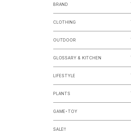
BRAND
alls
CLOTHING
Amina Collection
OUTER
OUTDOOR
APOTHEKE FRAGRANCE
TOPS
CARRYING GOODS
GLOSSARY & KITCHEN
BAICYCLON
BOTTOMS
LIGHTING
FOOD
LIFESTYLE
BISQUE
ROOM WEAR
MILITARY GOODS
DRINK
ALOMA
PLANTS
Curry Mason
SHOES
NITE IZE
KITCHEN GOODS
ART PIECE
POTTED PLANTS
GAME・TOY
S-BBINER
Detail
HAT・CAP
RGM
TABLEWARE
BODY & SKIN CARE
TERRARIUM
SALE!!