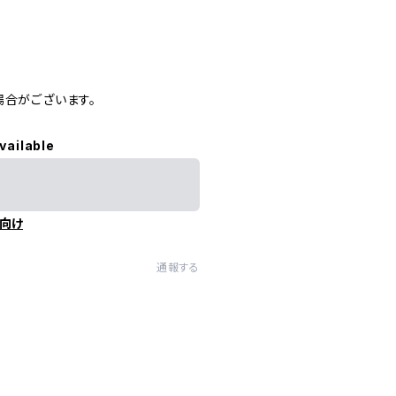
場合がございます。
vailable
向け
通報する