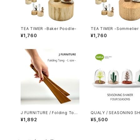
TEA TIMER -Baker Poodle-
TEA TIMER -Sommelier 
r Bear-
¥1,760
¥1,760
J FURNITURE / Folding Tong
QUALY / SEASONING S
- L size -
R FOUR SEASONS
¥1,892
¥5,500