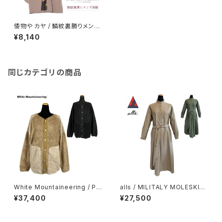
倭物や カヤ / 鱗紋裏勝りメンズ
羽織
¥8,140
同じカテゴリの商品
White Mountaineering / PA
alls / MILITALY MOLESKIN
TCHWORK FLEECE BLOUS
DRESS
¥37,400
¥27,500
ON