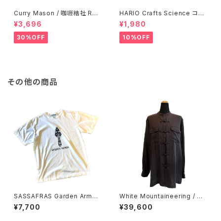
Curry Mason / 咖喱結社 RET
HARIO Crafts Science コニ
RO T-Shirt
カルティーピッチャー 500ml
¥3,696
¥1,980
30%OFF
10%OFF
その他の商品
SASSAFRAS Garden Armor
White Mountaineering / CH
Spade T1/2
INA SHIRT
¥7,700
¥39,600