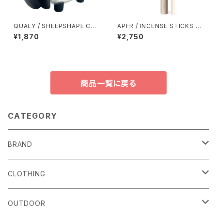
QUALY / SHEEPSHAPE CO
APFR / INCENSE STICKS イ
NTAINER JR.
ンセンススティックス
¥1,870
¥2,750
商品一覧に戻る
CATEGORY
BRAND
alls
CLOTHING
Amina Collection
OUTER
OUTDOOR