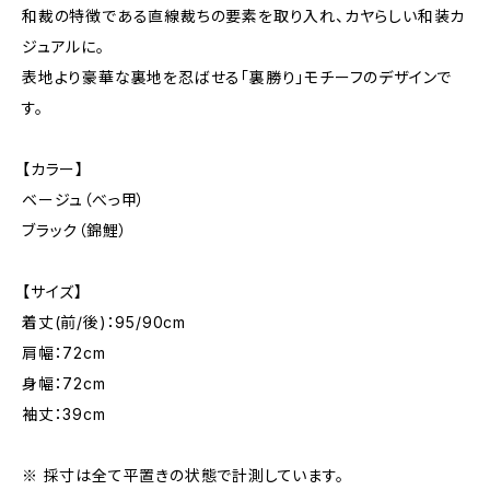
和裁の特徴である直線裁ちの要素を取り入れ、カヤらしい和装カ
ジュアルに。
表地より豪華な裏地を忍ばせる「裏勝り」モチーフのデザインで
す。
【カラー】
ベージュ（べっ甲）
ブラック（錦鯉）
【サイズ】
着丈(前/後)：95/90cm
肩幅：72cm
身幅：72cm
袖丈：39cm
※ 採寸は全て平置きの状態で計測しています。