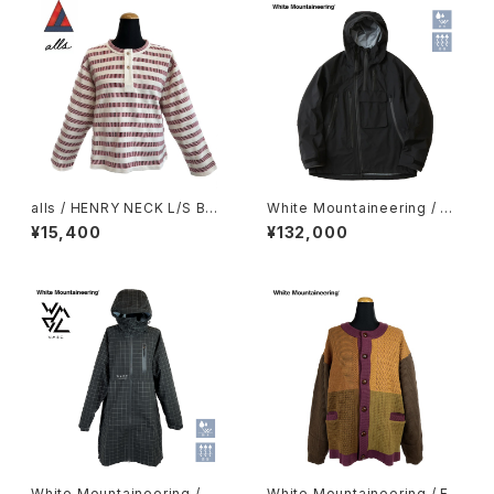
alls / HENRY NECK L/S BOR
White Mountaineering / GO
DER
RE-TEX 30D ASYMMETRY
¥15,400
¥132,000
JACKET
White Mountaineering / W
White Mountaineering / FA