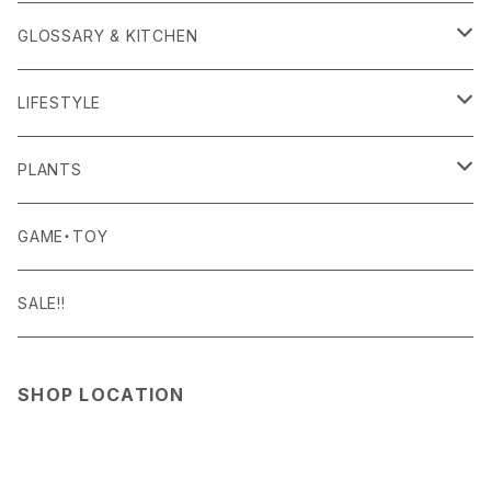
APOTHEKE FRAGRANCE
TOPS
CARRYING GOODS
GLOSSARY & KITCHEN
BAICYCLON
BOTTOMS
LIGHTING
FOOD
LIFESTYLE
BISQUE
ROOM WEAR
MILITARY GOODS
DRINK
ALOMA
PLANTS
Curry Mason
SHOES
NITE IZE
KITCHEN GOODS
ART PIECE
POTTED PLANTS
GAME・TOY
S-BBINER
Detail
HAT・CAP
RGM
TABLEWARE
BODY & SKIN CARE
TERRARIUM
SALE!!
GEAR TIE
ROD
DOIY
BAG
SEN:KIN
DAILY GOODS
SHOP LOCATION
LIGHT
TERMINAL TACKLE
ROD
FOXFIRE
ACCESSORY
INTERIOR GOODS
OTHER GOODS
GOODS