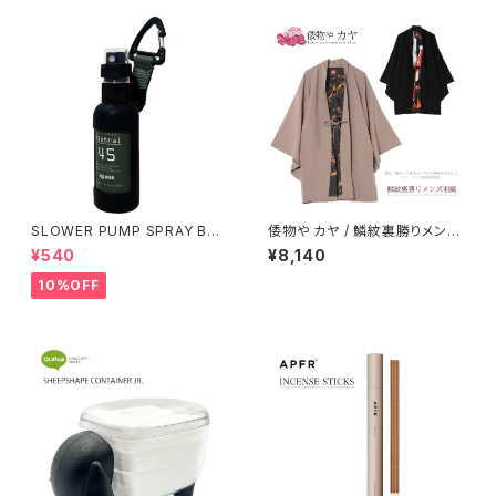
SLOWER PUMP SPRAY BO
倭物や カヤ / 鱗紋裏勝りメンズ
TTLE / オリーブ
羽織
¥540
¥8,140
10%OFF