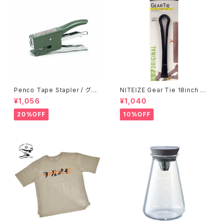
Penco Tape Stapler / グリ
NITEIZE Gear Tie 18inch /
ーン
ブラック
¥1,056
¥1,040
20%OFF
10%OFF