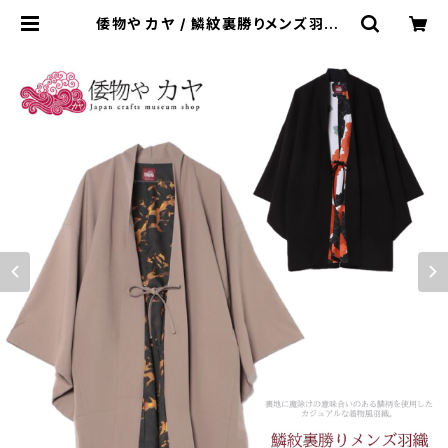
倭物や カヤ / 鱗紋裏勝りメンズ羽織 |
WISE clothing