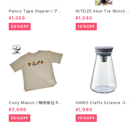
Penco Tape Stapler / グリ
NITEIZE Gear Tie 18inch /
ーン
ブラック
¥1,056
¥1,040
20%OFF
10%OFF
Curry Mason / 咖喱結社 RET
HARIO Crafts Science コニ
RO T-Shirt
カルティーピッチャー 500ml
¥3,696
¥1,980
30%OFF
10%OFF