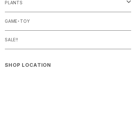
BISQUE
ROOM WEAR
MILITARY GOODS
DRINK
ALOMA
PLANTS
Curry Mason
SHOES
NITE IZE
KITCHEN GOODS
ART PIECE
POTTED PLANTS
GAME・TOY
S-BBINER
Detail
HAT・CAP
RGM
TABLEWARE
BODY & SKIN CARE
TERRARIUM
SALE!!
GEAR TIE
ROD
DOIY
BAG
SEN:KIN
DAILY GOODS
SHOP LOCATION
LIGHT
TERMINAL TACKLE
ROD
FOXFIRE
ACCESSORY
INTERIOR GOODS
OTHER GOODS
GOODS
HOSU
STATIONERY
KIKKERLAND
OTHER GOODS
Klättermusen