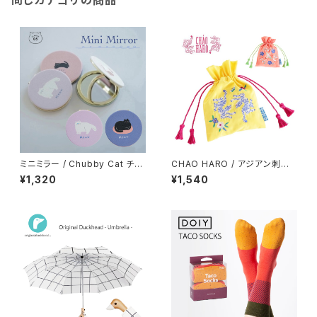
同じカテゴリの商品
ミニミラー / Chubby Cat チャ
CHAO HARO / アジアン刺繍
ビーキャット
巾着
¥1,320
¥1,540