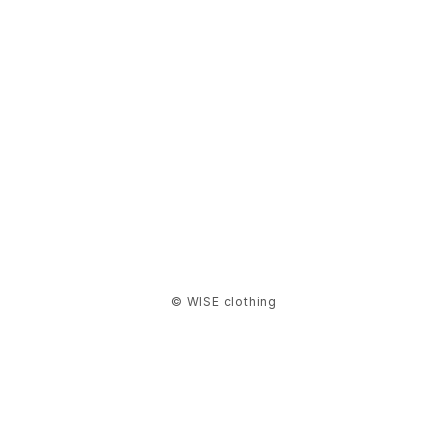
NITEIZE
QUALY
RGM
SASSAFRAS
SEN:KIN
© WISE clothing
Simple Day
SNIPPERS