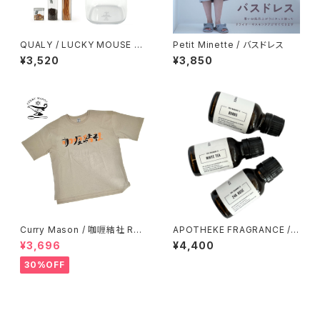
QUALY / LUCKY MOUSE S
Petit Minette / バスドレス
TORAGE JAR 1.2L
¥3,520
¥3,850
Curry Mason / 咖喱結社 RET
APOTHEKE FRAGRANCE /
RO T-Shirt
フレグランスオイル
¥3,696
¥4,400
30%OFF