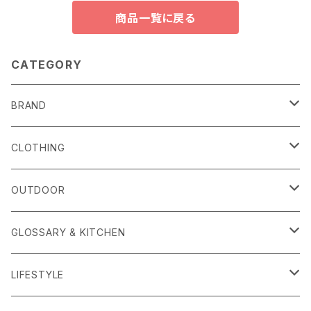
商品一覧に戻る
CATEGORY
BRAND
alls
CLOTHING
Amina Collection
OUTER
OUTDOOR
APOTHEKE FRAGRANCE
TOPS
CARRYING GOODS
GLOSSARY & KITCHEN
BAICYCLON
BOTTOMS
LIGHTING
FOOD
LIFESTYLE