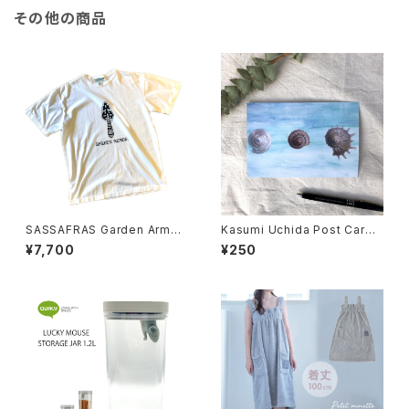
その他の商品
SASSAFRAS Garden Armor
Kasumi Uchida Post Card
Spade T1/2
(Snail 2)
¥7,700
¥250