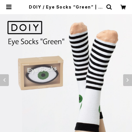
DOIY / Eye Socks “Green” | W
ISE clothing