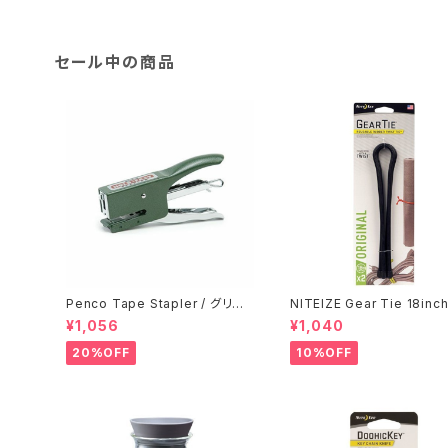
セール中の商品
Penco Tape Stapler / グリー
NITEIZE Gear Tie 18inch
ン
ラック
¥1,056
¥1,040
20%OFF
10%OFF