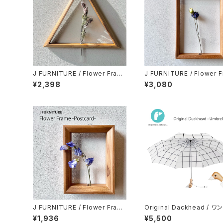
J FURNITURE / Flower Fram
J FURNITURE / Flower 
e - Sankaku M -
e - A4 -
¥2,398
¥3,080
J FURNITURE / Flower Fram
Original Dackhead / ワ
e - Post card -
チ式折り畳み傘
¥1,936
¥5,500