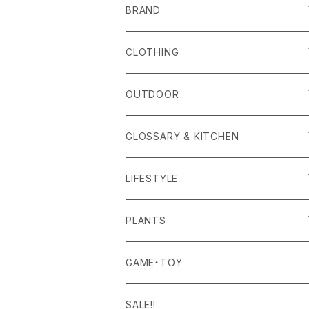
BRAND
alls
CLOTHING
Amina Collection
OUTER
OUTDOOR
APOTHEKE FRAGRANCE
TOPS
CARRYING GOODS
GLOSSARY & KITCHEN
BAICYCLON
BOTTOMS
LIGHTING
FOOD
LIFESTYLE
BISQUE
ROOM WEAR
MILITARY GOODS
DRINK
ALOMA
PLANTS
Curry Mason
SHOES
NITE IZE
KITCHEN GOODS
ART PIECE
POTTED PLANTS
GAME・TOY
S-BBINER
Detail
HAT・CAP
RGM
TABLEWARE
BODY & SKIN CARE
TERRARIUM
SALE!!