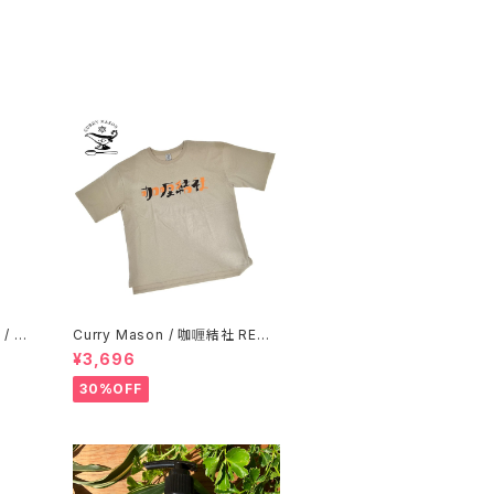
 / ブ
Curry Mason / 咖喱結社 RETR
O T-Shirt
¥3,696
30%OFF