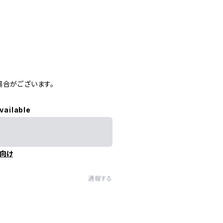
場合がございます。
vailable
向け
通報する