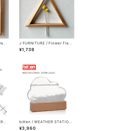
Fram
J FURNITURE / Flower Fram
e - Sankaku S -
¥1,738
ンタッ
bitten / WEATHER STATION
- STORM CLOUD -
¥3,960