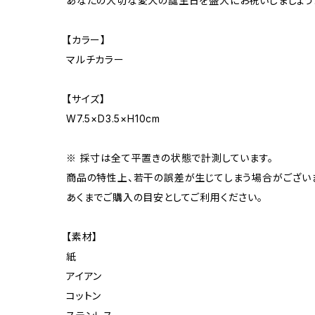
あなたの大切な愛犬の誕生日を盛大にお祝いしましょう
【カラー】
マルチカラー
【サイズ】
W7.5×D3.5×H10cm
※ 採寸は全て平置きの状態で計測しています。
商品の特性上、若干の誤差が生じてしまう場合がござい
あくまでご購入の目安としてご利用ください。
【素材】
紙
アイアン
コットン