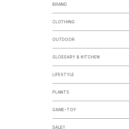
BRAND
alls
CLOTHING
Amina Collection
OUTER
OUTDOOR
APOTHEKE FRAGRANCE
TOPS
CARRYING GOODS
GLOSSARY & KITCHEN
BAICYCLON
BOTTOMS
LIGHTING
FOOD
LIFESTYLE
BISQUE
ROOM WEAR
MILITARY GOODS
DRINK
ALOMA
PLANTS
Curry Mason
SHOES
NITE IZE
KITCHEN GOODS
ART PIECE
POTTED PLANTS
GAME・TOY
S-BBINER
Detail
HAT・CAP
RGM
TABLEWARE
BODY & SKIN CARE
TERRARIUM
SALE!!