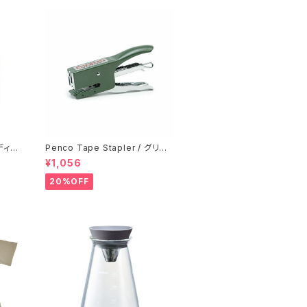
ディフ
Penco Tape Stapler / グリー
ン
¥1,056
20%OFF