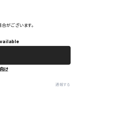
場合がございます。
vailable
向け
通報する