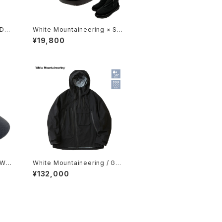
/ DOU
White Mountaineering × SU
 EA
BU / ZIP UP BOOTS
¥19,800
/ WO
White Mountaineering / GOR
E-TEX 30D ASYMMETRY JA
¥132,000
CKET