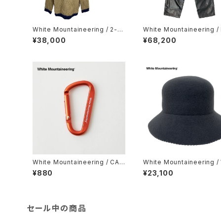
White Mountaineering / 2-T
White Mountaineering 
one Crew Neck Knit
BLEFACE FAUX LEATHER
¥38,000
¥68,200
SY PANTS
White Mountaineering / CAR
White Mountaineering 
AVINER
OL BELL HAT
¥880
¥23,100
セール中の商品