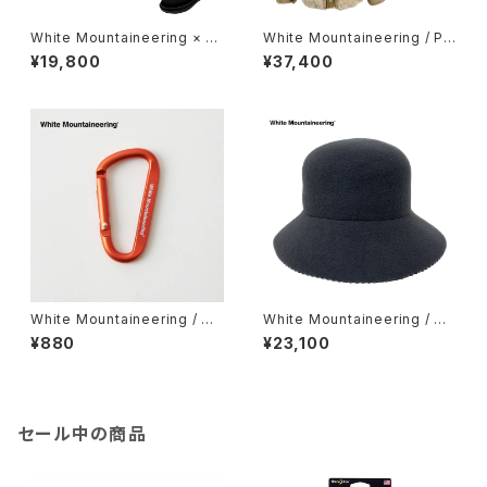
White Mountaineering × S
White Mountaineering / PA
UBU / ZIP UP BOOTS
TCHWORK FLEECE BLOUS
¥19,800
¥37,400
ON
White Mountaineering / CA
White Mountaineering / W
RAVINER
OOL BELL HAT
¥880
¥23,100
セール中の商品