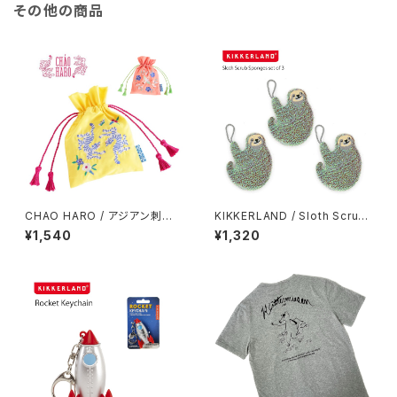
その他の商品
CHAO HARO / アジアン刺繍
KIKKERLAND / Sloth Scrub
巾着
Songes set of 3
¥1,540
¥1,320