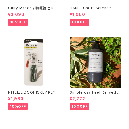
Curry Mason / 咖喱結社 RET
HARIO Crafts Science コニ
RO T-Shirt
カルティーピッチャー 500ml
¥3,696
¥1,980
30%OFF
10%OFF
NITEIZE DOOHICKEY KEY
Simple day Feel Relived H
CHAIN KNIFE / グリーン
and Soap ありのままの一日
¥1,980
¥2,772
10%OFF
10%OFF