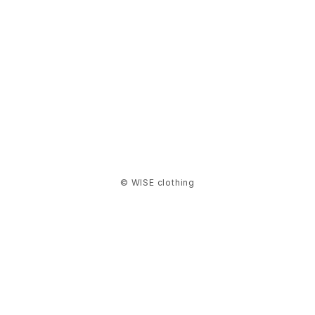
NITEIZE
QUALY
RGM
SASSAFRAS
SEN:KIN
© WISE clothing
Simple Day
SNIPPERS
TOHKOTO