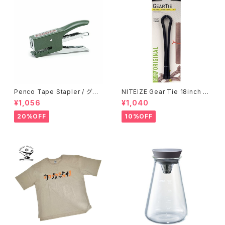
Penco Tape Stapler / グリ
NITEIZE Gear Tie 18inch /
ーン
ブラック
¥1,056
¥1,040
20%OFF
10%OFF