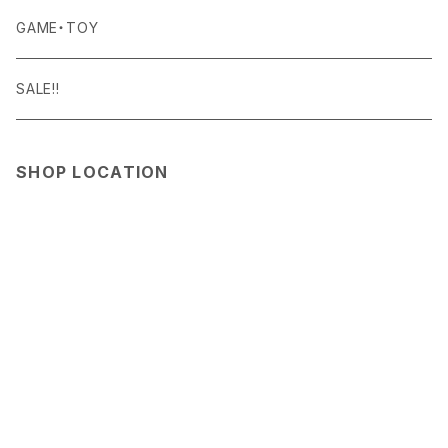
Curry Mason
SHOES
NITE IZE
KITCHEN GOODS
ART PIECE
POTTED PLANTS
GAME・TOY
S-BBINER
Detail
HAT・CAP
RGM
TABLEWARE
BODY & SKIN CARE
TERRARIUM
SALE!!
GEAR TIE
ROD
DOIY
BAG
SEN:KIN
DAILY GOODS
SHOP LOCATION
LIGHT
TERMINAL TACKLE
ROD
FOXFIRE
ACCESSORY
INTERIOR GOODS
OTHER GOODS
GOODS
HOSU
STATIONERY
KIKKERLAND
OTHER GOODS
Klättermusen