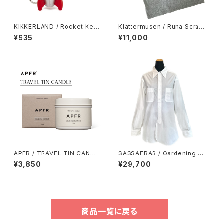
KIKKERLAND / Rocket Key
Klättermusen / Runa Scram
Chain
bling SS Tee
¥935
¥11,000
APFR / TRAVEL TIN CANDL
SASSAFRAS / Gardening At
E トラベルティンキャンドル
Night Shirt
¥3,850
¥29,700
商品一覧に戻る