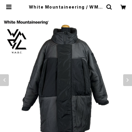
White Mountaineering / WM ×
WILD THINGS 'PRIMALOFT MO
NSTER PARKA' | WISE clothin
g