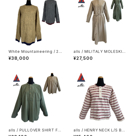
White Mountaineering / 2-
alls / MILITALY MOLESKIN
Tone Crew Neck Knit
DRESS
¥38,000
¥27,500
alls / PULLOVER SHIRT FR
alls / HENRY NECK L/S BOR
AN MILITALY MOLESKIN
DER