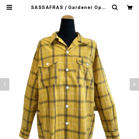
SASSAFRAS / Gardener Open
Half (HOMBRE CHECK) | WISE
clothing