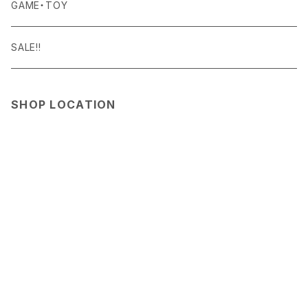
Curry Mason
SHOES
NITE IZE
KITCHEN GOODS
ART PIECE
POTTED PLANTS
GAME・TOY
S-BBINER
Detail
HAT・CAP
RGM
TABLEWARE
BODY & SKIN CARE
TERRARIUM
SALE!!
GEAR TIE
ROD
DOIY
BAG
SEN:KIN
DAILY GOODS
SHOP LOCATION
LIGHT
TERMINAL TACKLE
ROD
FOXFIRE
ACCESSORY
INTERIOR GOODS
OTHER GOODS
GOODS
HOSU
STATIONERY
KIKKERLAND
OTHER GOODS
Klättermusen
NITEIZE