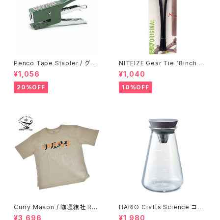
Penco Tape Stapler / グリ
NITEIZE Gear Tie 18inch /
ーン
ブラック
¥1,056
¥1,040
20%OFF
10%OFF
Curry Mason / 咖喱結社 RET
HARIO Crafts Science コニ
RO T-Shirt
カルティーピッチャー 500ml
¥3,696
¥1,980