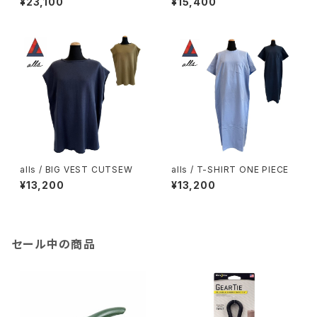
¥23,100
¥15,400
alls / BIG VEST CUTSEW
alls / T-SHIRT ONE PIECE
¥13,200
¥13,200
セール中の商品