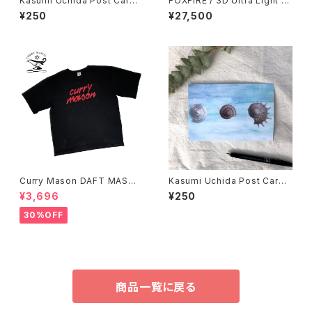
Kasumi Uchida Post Card
FOXFIRE / 3D Ultra Light R
(Polar Bear)
ain Jacket
¥250
¥27,500
Curry Mason DAFT MASON
Kasumi Uchida Post Card
T-Shirt
(Snail 2)
¥3,696
¥250
30%OFF
商品一覧に戻る