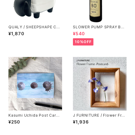
QUALY / SHEEPSHAPE CO
SLOWER PUMP SPRAY BO
NTAINER JR.
TTLE / サンド
¥1,870
¥540
10%OFF
Kasumi Uchida Post Card
J FURNITURE / Flower Fra
(Snail 2)
me - Post card -
¥250
¥1,936