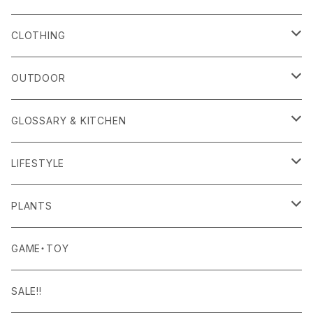
alls
CLOTHING
Amina Collection
OUTER
OUTDOOR
APOTHEKE FRAGRANCE
TOPS
CARRYING GOODS
GLOSSARY & KITCHEN
BAICYCLON
BOTTOMS
LIGHTING
FOOD
LIFESTYLE
BISQUE
ROOM WEAR
MILITARY GOODS
DRINK
ALOMA
PLANTS
Curry Mason
SHOES
NITE IZE
KITCHEN GOODS
ART PIECE
POTTED PLANTS
GAME・TOY
S-BBINER
Detail
HAT・CAP
RGM
TABLEWARE
BODY & SKIN CARE
TERRARIUM
SALE!!