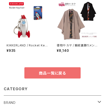
KIKKERLAND / Rocket Key
倭物や カヤ / 鱗紋裏勝りメンズ
Chain
羽織
¥935
¥8,140
商品一覧に戻る
CATEGORY
BRAND