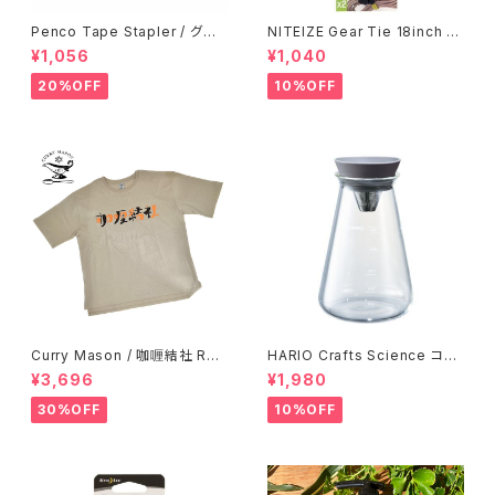
Penco Tape Stapler / グリ
NITEIZE Gear Tie 18inch /
ーン
ブラック
¥1,056
¥1,040
20%OFF
10%OFF
Curry Mason / 咖喱結社 RET
HARIO Crafts Science コニ
RO T-Shirt
カルティーピッチャー 500ml
¥3,696
¥1,980
30%OFF
10%OFF