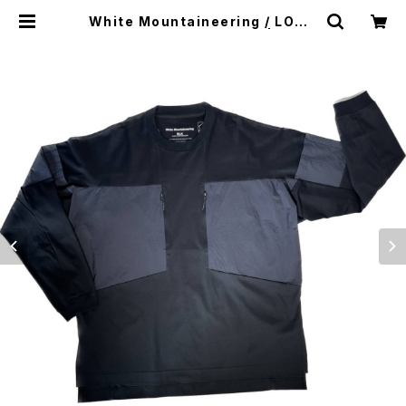
White Mountaineering / LONG
YORK SLEEVE T-SHIRT | WISE
clothing