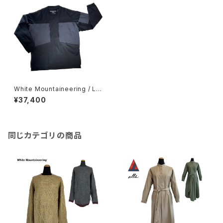
White Mountaineering / LO
NG YORK SLEEVE T-SHIRT
¥37,400
同じカテゴリの商品