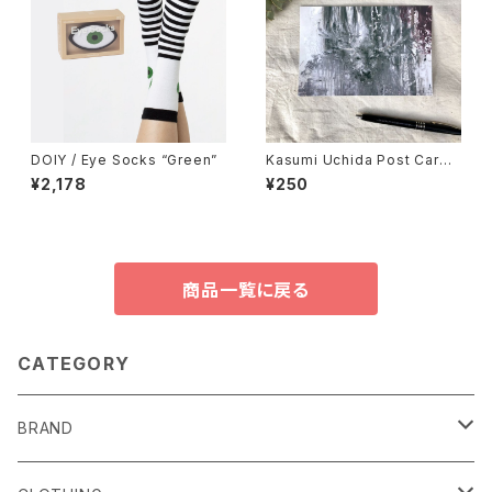
DOIY / Eye Socks “Green”
Kasumi Uchida Post Card
(Deer)
¥2,178
¥250
商品一覧に戻る
CATEGORY
BRAND