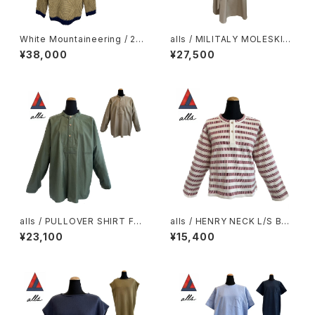
White Mountaineering / 2-
alls / MILITALY MOLESKIN
Tone Crew Neck Knit
DRESS
¥38,000
¥27,500
alls / PULLOVER SHIRT FR
alls / HENRY NECK L/S BOR
AN MILITALY MOLESKIN
DER
¥23,100
¥15,400