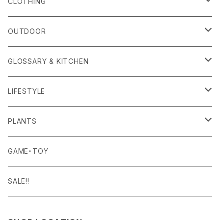
alls
CLOTHING
Amina Collection
OUTER
OUTDOOR
APOTHEKE FRAGRANCE
TOPS
CARRYING GOODS
GLOSSARY & KITCHEN
BAICYCLON
BOTTOMS
LIGHTING
FOOD
LIFESTYLE
BISQUE
ROOM WEAR
MILITARY GOODS
DRINK
ALOMA
PLANTS
Curry Mason
SHOES
NITE IZE
KITCHEN GOODS
ART PIECE
POTTED PLANTS
GAME・TOY
S-BBINER
Detail
HAT・CAP
RGM
TABLEWARE
BODY & SKIN CARE
TERRARIUM
SALE!!
GEAR TIE
ROD
DOIY
BAG
SEN:KIN
DAILY GOODS