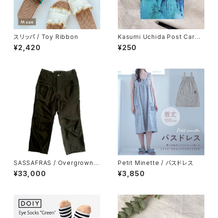
スリッパ / Toy Ribbon
Kasumi Uchida Post Card
(Fox)
¥2,420
¥250
SASSAFRAS / Overgrown F
Petit Minette / バスドレス
atigue Pants
¥33,000
¥3,850