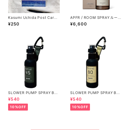
Kasumi Uchida Post Card
APFR / ROOM SPRAY ルーム
(Seagull)
スプレー
¥250
¥6,600
SLOWER PUMP SPRAY BO
SLOWER PUMP SPRAY BO
TTLE / オリーブ
TTLE / サンド
¥540
¥540
10%OFF
10%OFF