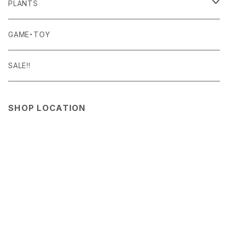
BISQUE
ROOM WEAR
MILITARY GOODS
DRINK
ALOMA
PLANTS
Curry Mason
SHOES
NITE IZE
KITCHEN GOODS
ART PIECE
POTTED PLANTS
GAME・TOY
S-BBINER
Detail
HAT・CAP
RGM
TABLEWARE
BODY & SKIN CARE
TERRARIUM
SALE!!
GEAR TIE
ROD
DOIY
BAG
SEN:KIN
DAILY GOODS
SHOP LOCATION
LIGHT
TERMINAL TACKLE
ROD
FOXFIRE
ACCESSORY
INTERIOR GOODS
OTHER GOODS
GOODS
HOSU
STATIONERY
KIKKERLAND
OTHER GOODS
Klättermusen