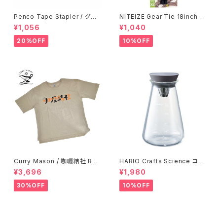
Penco Tape Stapler / グリ
NITEIZE Gear Tie 18inch /
ーン
ブラック
¥1,056
¥1,040
20%OFF
10%OFF
Curry Mason / 咖喱結社 RET
HARIO Crafts Science コニ
RO T-Shirt
カルティーピッチャー 500ml
¥3,696
¥1,980
30%OFF
10%OFF