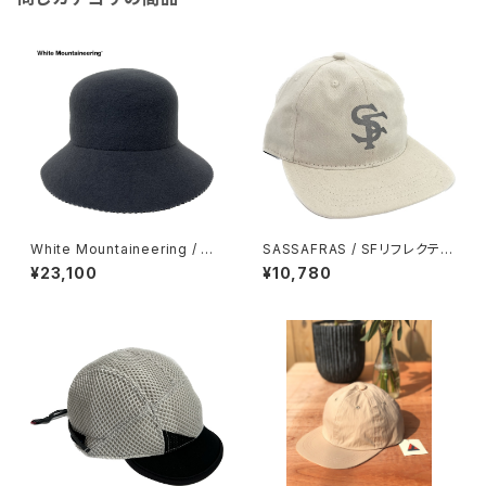
White Mountaineering / W
SASSAFRAS / SFリフレクティ
OOL BELL HAT
ブキャップ
¥23,100
¥10,780