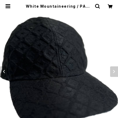
White Mountaineering / PARQ
UET PATTERN JACQUARD 6PA
NEL CAP | WISE clothing