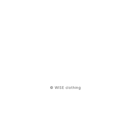
NITEIZE
QUALY
RGM
SASSAFRAS
SEN:KIN
© WISE clothing
Simple Day
SNIPPERS