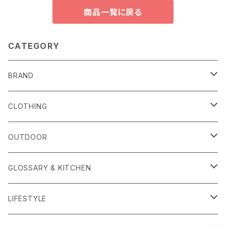
商品一覧に戻る
CATEGORY
BRAND
alls
CLOTHING
Amina Collection
OUTER
OUTDOOR
APOTHEKE FRAGRANCE
TOPS
CARRYING GOODS
GLOSSARY & KITCHEN
BAICYCLON
BOTTOMS
LIGHTING
FOOD
LIFESTYLE