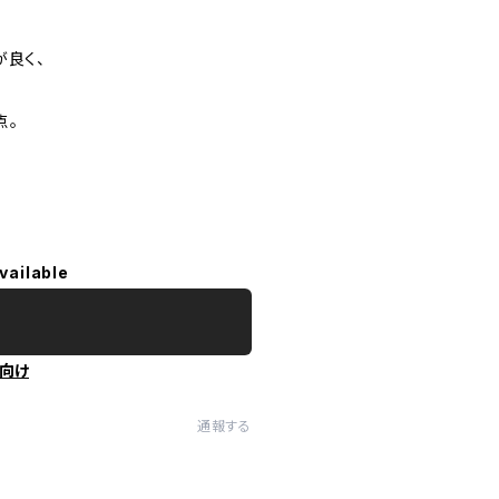
が良く、
点。
vailable
向け
通報する