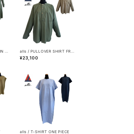
IN D
alls / PULLOVER SHIRT FRA
N MILITALY MOLESKIN
¥23,100
W
alls / T-SHIRT ONE PIECE