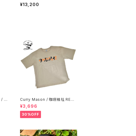
¥13,200
 / ブ
Curry Mason / 咖喱結社 RETR
O T-Shirt
¥3,696
30%OFF