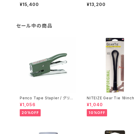
ER
¥15,400
¥13,200
セール中の商品
Penco Tape Stapler / グリー
NITEIZE Gear Tie 18inch
ン
ラック
¥1,056
¥1,040
20%OFF
10%OFF