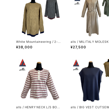
White Mountaineering / 2-T
alls / MILITALY MOLESK
one Crew Neck Knit
RESS
¥38,000
¥27,500
alls / HENRY NECK L/S BORD
alls / BIG VEST CUTSE