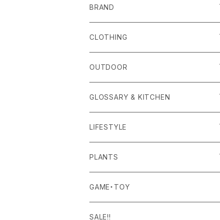
BRAND
alls
CLOTHING
Amina Collection
OUTER
OUTDOOR
APOTHEKE FRAGRANCE
TOPS
CARRYING GOODS
GLOSSARY & KITCHEN
BAICYCLON
BOTTOMS
LIGHTING
FOOD
LIFESTYLE
BISQUE
ROOM WEAR
MILITARY GOODS
DRINK
ALOMA
PLANTS
Curry Mason
SHOES
NITE IZE
KITCHEN GOODS
ART PIECE
POTTED PLANTS
GAME・TOY
S-BBINER
Detail
HAT・CAP
RGM
TABLEWARE
BODY & SKIN CARE
TERRARIUM
SALE!!