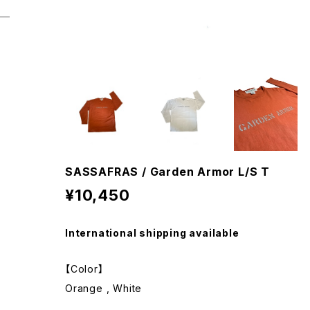
SASSAFRAS / Garden Armor L/S T
¥10,450
International shipping available
【Color】
Orange , White