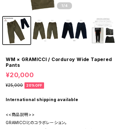
1
/4
WM × GRAMICCI / Corduroy Wide Tapered
Pants
¥20,000
¥25,000
20%OFF
International shipping available
<<商品説明>>
GRAMICCIとのコラボレーション。