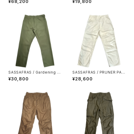
¥68,200
¥19,800
EASY PANTS
SASSAFRAS / Gardening At
SASSAFRAS / PRUNER PAN
Night Pants
TS
¥30,800
¥28,600