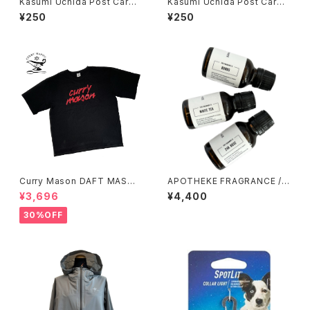
Kasumi Uchida Post Card
Kasumi Uchida Post Card
(Deer)
(Polar Bear)
¥250
¥250
Curry Mason DAFT MASON
APOTHEKE FRAGRANCE /
T-Shirt
フレグランスオイル
¥3,696
¥4,400
30%OFF