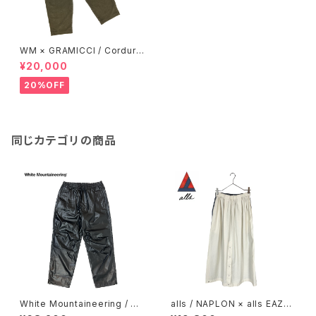
WM × GRAMICCI / Corduro
y Wide Tapered Pants
¥20,000
20%OFF
同じカテゴリの商品
White Mountaineering / DO
alls / NAPLON × alls EAZY
UBLEFACE FAUX LEATHER
PANTS SKIRT