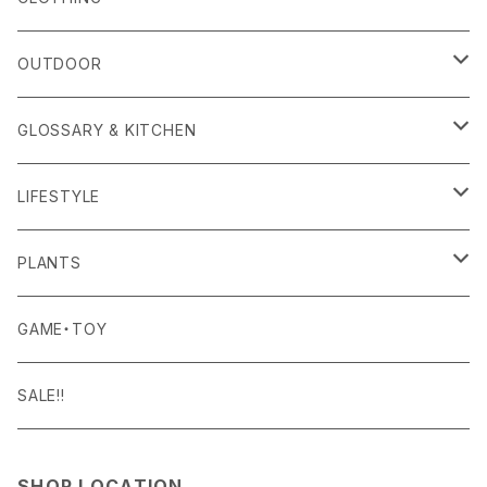
Amina Collection
OUTER
OUTDOOR
APOTHEKE FRAGRANCE
TOPS
CARRYING GOODS
GLOSSARY & KITCHEN
BAICYCLON
BOTTOMS
LIGHTING
FOOD
LIFESTYLE
BISQUE
ROOM WEAR
MILITARY GOODS
DRINK
ALOMA
PLANTS
Curry Mason
SHOES
NITE IZE
KITCHEN GOODS
ART PIECE
POTTED PLANTS
GAME・TOY
S-BBINER
Detail
HAT・CAP
RGM
TABLEWARE
BODY & SKIN CARE
TERRARIUM
SALE!!
GEAR TIE
ROD
DOIY
BAG
SEN:KIN
DAILY GOODS
SHOP LOCATION