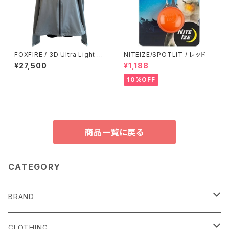
FOXFIRE / 3D Ultra Light R
NITEIZE/SPOTLIT / レッド
ain Jacket
¥27,500
¥1,188
10%OFF
商品一覧に戻る
CATEGORY
BRAND
alls
CLOTHING