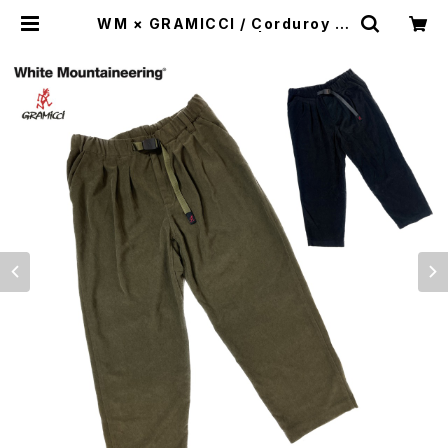
WM × GRAMICCI / Corduroy W
ide Tapered Pants | WISE clot
hing