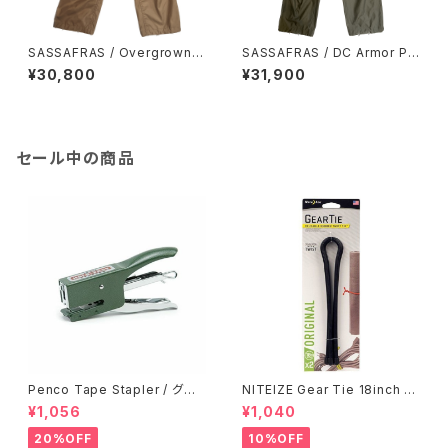
SASSAFRAS / Overgrown H
SASSAFRAS / DC Armor Pa
icker Pants
nts
¥30,800
¥31,900
セール中の商品
Penco Tape Stapler / グリ
NITEIZE Gear Tie 18inch /
ーン
ブラック
¥1,056
¥1,040
20%OFF
10%OFF