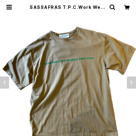
SASSAFRAS T.P.C.Work Wear
T1/2 | WISE clothing