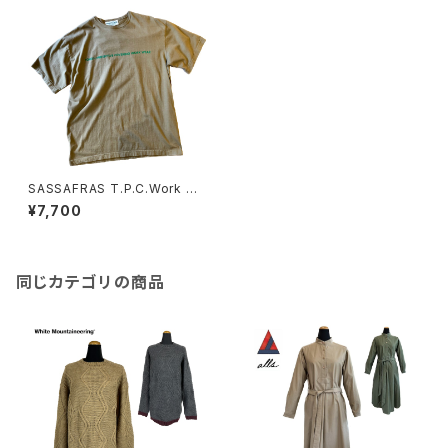
SASSAFRAS T.P.C.Work W
ear T1/2
¥7,700
同じカテゴリの商品