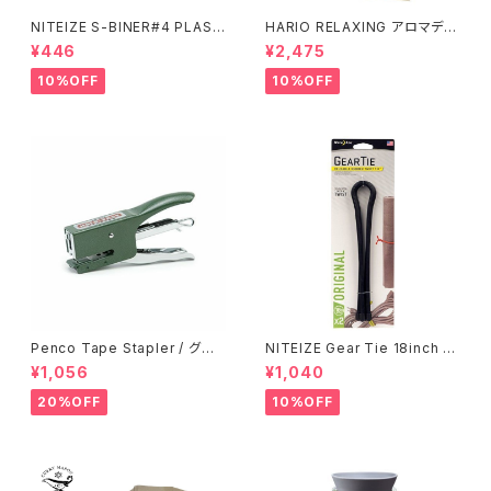
NITEIZE S-BINER#4 PLAST
HARIO RELAXING アロマディ
IC / コヨーテ
フューザー 木のお家
¥446
¥2,475
10%OFF
10%OFF
Penco Tape Stapler / グリ
NITEIZE Gear Tie 18inch /
ーン
ブラック
¥1,056
¥1,040
20%OFF
10%OFF