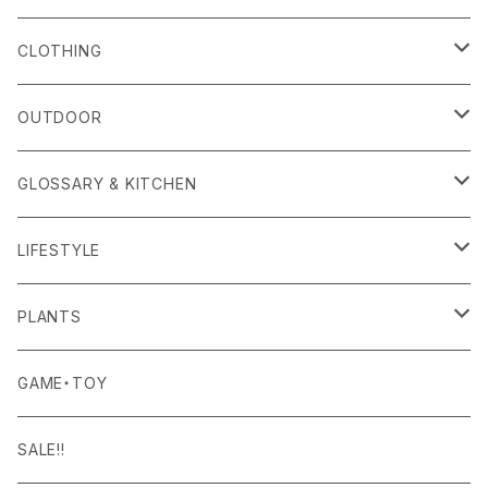
alls
CLOTHING
Amina Collection
OUTER
OUTDOOR
APOTHEKE FRAGRANCE
TOPS
CARRYING GOODS
GLOSSARY & KITCHEN
BAICYCLON
BOTTOMS
LIGHTING
FOOD
LIFESTYLE
BISQUE
ROOM WEAR
MILITARY GOODS
DRINK
ALOMA
PLANTS
Curry Mason
SHOES
NITE IZE
KITCHEN GOODS
ART PIECE
POTTED PLANTS
GAME・TOY
S-BBINER
Detail
HAT・CAP
RGM
TABLEWARE
BODY & SKIN CARE
TERRARIUM
SALE!!