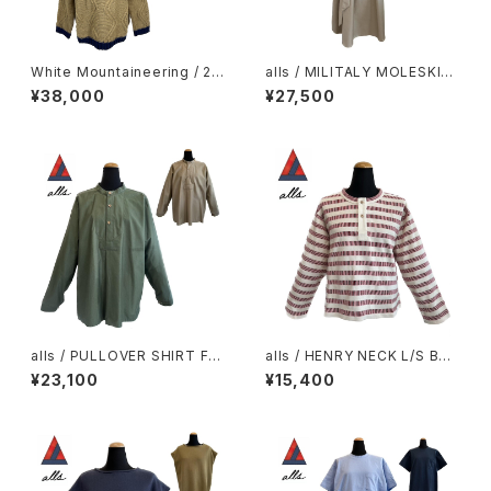
White Mountaineering / 2-
alls / MILITALY MOLESKIN
Tone Crew Neck Knit
DRESS
¥38,000
¥27,500
alls / PULLOVER SHIRT FR
alls / HENRY NECK L/S BOR
AN MILITALY MOLESKIN
DER
¥23,100
¥15,400