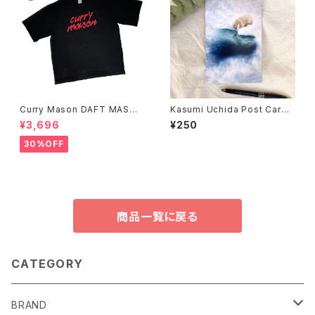
Curry Mason DAFT MASON
Kasumi Uchida Post Card
T-Shirt
(Polar Bear)
¥3,696
¥250
30%OFF
商品一覧に戻る
CATEGORY
BRAND