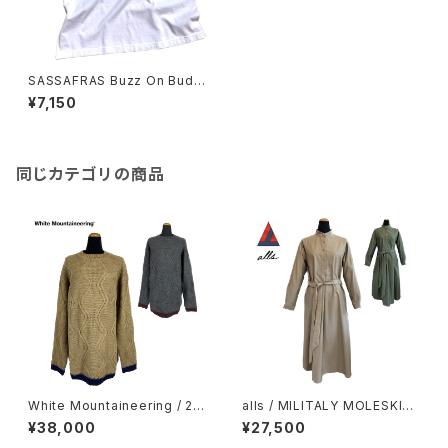
SASSAFRAS Buzz On Bud
T
¥7,150
同じカテゴリの商品
White Mountaineering / 2-
alls / MILITALY MOLESKIN
Tone Crew Neck Knit
DRESS
¥38,000
¥27,500