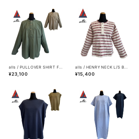
alls / PULLOVER SHIRT FR
alls / HENRY NECK L/S BOR
AN MILITALY MOLESKIN
DER
¥23,100
¥15,400