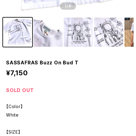
1
/6
SASSAFRAS Buzz On Bud T
¥7,150
SOLD OUT
【Color】
White
【SIZE】