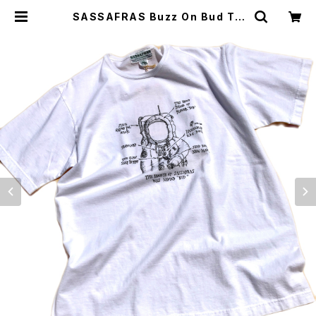
SASSAFRAS Buzz On Bud T |
WISE clothing