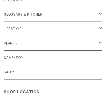
APOTHEKE FRAGRANCE
TOPS
CARRYING GOODS
GLOSSARY & KITCHEN
BAICYCLON
BOTTOMS
LIGHTING
FOOD
LIFESTYLE
BISQUE
ROOM WEAR
MILITARY GOODS
DRINK
ALOMA
PLANTS
Curry Mason
SHOES
NITE IZE
KITCHEN GOODS
ART PIECE
POTTED PLANTS
GAME・TOY
S-BBINER
Detail
HAT・CAP
RGM
TABLEWARE
BODY & SKIN CARE
TERRARIUM
SALE!!
GEAR TIE
ROD
DOIY
BAG
SEN:KIN
DAILY GOODS
SHOP LOCATION
LIGHT
TERMINAL TACKLE
ROD
FOXFIRE
ACCESSORY
INTERIOR GOODS