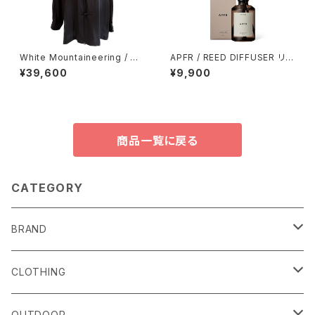
White Mountaineering / CH
APFR / REED DIFFUSER リー
INA SHIRT
ドディフューザー
¥39,600
¥9,900
商品一覧に戻る
CATEGORY
BRAND
alls
CLOTHING
Amina Collection
OUTER
OUTDOOR