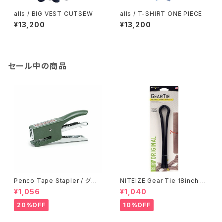
alls / BIG VEST CUTSEW
alls / T-SHIRT ONE PIECE
¥13,200
¥13,200
セール中の商品
Penco Tape Stapler / グリ
NITEIZE Gear Tie 18inch /
ーン
ブラック
¥1,056
¥1,040
20%OFF
10%OFF