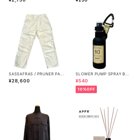
SASSAFRAS / PRUNER PAN
SLOWER PUMP SPRAY BO
TS
TTLE / サンド
¥28,600
¥540
10%OFF