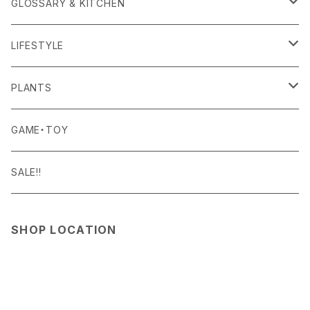
APOTHEKE FRAGRANCE
TOPS
CARRYING GOODS
GLOSSARY & KITCHEN
BAICYCLON
BOTTOMS
LIGHTING
FOOD
LIFESTYLE
BISQUE
ROOM WEAR
MILITARY GOODS
DRINK
ALOMA
PLANTS
Curry Mason
SHOES
NITE IZE
KITCHEN GOODS
ART PIECE
POTTED PLANTS
GAME・TOY
S-BBINER
Detail
HAT・CAP
RGM
TABLEWARE
BODY & SKIN CARE
TERRARIUM
SALE!!
GEAR TIE
ROD
DOIY
BAG
SEN:KIN
DAILY GOODS
SHOP LOCATION
LIGHT
TERMINAL TACKLE
ROD
FOXFIRE
ACCESSORY
INTERIOR GOODS
OTHER GOODS
GOODS
HOSU
STATIONERY