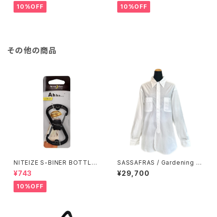
10%OFF
10%OFF
その他の商品
NITEIZE S-BINER BOTTLE
SASSAFRAS / Gardening At
OPENER / ブラック
Night Shirt
¥743
¥29,700
10%OFF