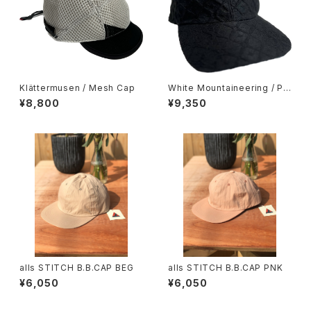
Klättermusen / Mesh Cap
White Mountaineering / PA
RQUET PATTERN JACQUA
¥8,800
¥9,350
RD 6PANEL CAP
alls STITCH B.B.CAP BEG
alls STITCH B.B.CAP PNK
¥6,050
¥6,050