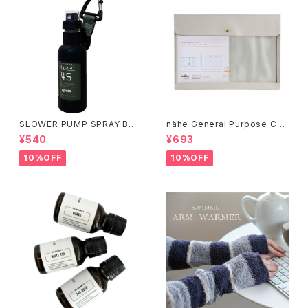
SLOWER PUMP SPRAY BO
nähe General Purpose Cas
TTLE / オリーブ
e / アイボリー
¥540
¥693
10%OFF
10%OFF