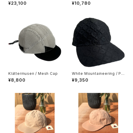
OOL BELL HAT
ブキャップ
¥23,100
¥10,780
Klättermusen / Mesh Cap
White Mountaineering / PA
RQUET PATTERN JACQUA
¥8,800
¥9,350
RD 6PANEL CAP