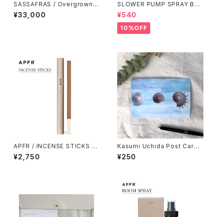
SASSAFRAS / Overgrown F
SLOWER PUMP SPRAY BO
atigue Pants
TTLE / オリーブ
¥33,000
¥540
10%OFF
APFR / INCENSE STICKS イ
Kasumi Uchida Post Card
ンセンススティックス
(Snail 2)
¥2,750
¥250