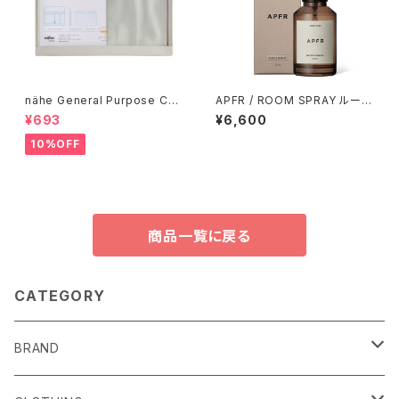
nähe General Purpose Cas
APFR / ROOM SPRAY ルーム
e / アイボリー
スプレー
¥693
¥6,600
10%OFF
商品一覧に戻る
CATEGORY
BRAND