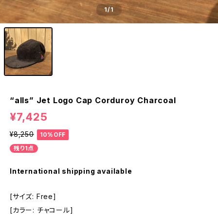
1
/1
“alls” Jet Logo Cap Corduroy Charcoal
¥7,425
¥8,250
10%OFF
残り1点
International shipping available
[サイズ: Free]
[カラー: チャコール]