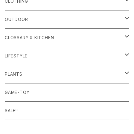
alls
CLOTHING
Amina Collection
OUTER
OUTDOOR
APOTHEKE FRAGRANCE
TOPS
CARRYING GOODS
GLOSSARY & KITCHEN
BAICYCLON
BOTTOMS
LIGHTING
FOOD
LIFESTYLE
BISQUE
ROOM WEAR
MILITARY GOODS
DRINK
ALOMA
PLANTS
Curry Mason
SHOES
NITE IZE
KITCHEN GOODS
ART PIECE
POTTED PLANTS
GAME・TOY
S-BBINER
Detail
HAT・CAP
RGM
TABLEWARE
BODY & SKIN CARE
TERRARIUM
SALE!!
GEAR TIE
ROD
DOIY
BAG
SEN:KIN
DAILY GOODS