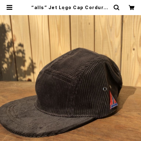
“alls” Jet Logo Cap Corduroy
Charcoal | WISE clothing