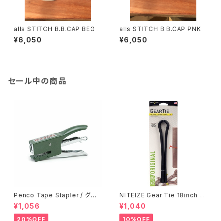
alls STITCH B.B.CAP BEG
alls STITCH B.B.CAP PNK
¥6,050
¥6,050
セール中の商品
Penco Tape Stapler / グリ
NITEIZE Gear Tie 18inch /
ーン
ブラック
¥1,056
¥1,040
20%OFF
10%OFF