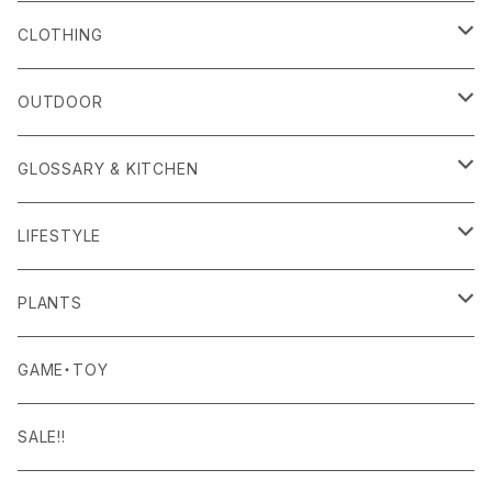
alls
CLOTHING
Amina Collection
OUTER
OUTDOOR
APOTHEKE FRAGRANCE
TOPS
CARRYING GOODS
GLOSSARY & KITCHEN
BAICYCLON
BOTTOMS
LIGHTING
FOOD
LIFESTYLE
BISQUE
ROOM WEAR
MILITARY GOODS
DRINK
ALOMA
PLANTS
Curry Mason
SHOES
NITE IZE
KITCHEN GOODS
ART PIECE
POTTED PLANTS
GAME・TOY
S-BBINER
Detail
HAT・CAP
RGM
TABLEWARE
BODY & SKIN CARE
TERRARIUM
SALE!!