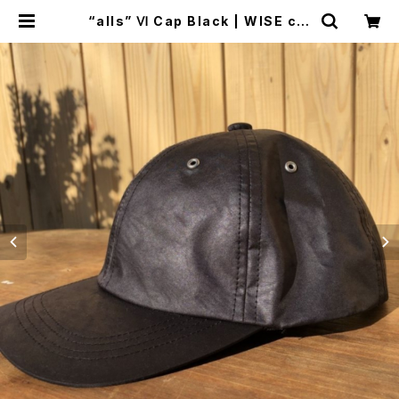
“alls” Ⅵ Cap Black | WISE clo
thing