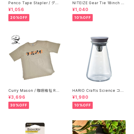
Penco Tape Stapler / グリ
NITEIZE Gear Tie 18inch /
ーン
ブラック
¥1,056
¥1,040
20%OFF
10%OFF
Curry Mason / 咖喱結社 RET
HARIO Crafts Science コニ
RO T-Shirt
カルティーピッチャー 500ml
¥3,696
¥1,980
30%OFF
10%OFF