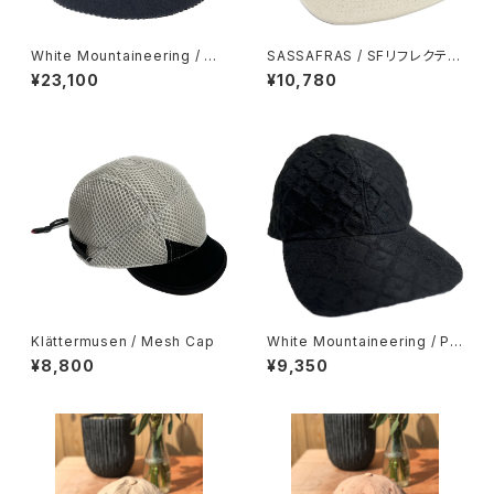
White Mountaineering / W
SASSAFRAS / SFリフレクティ
OOL BELL HAT
ブキャップ
¥23,100
¥10,780
Klättermusen / Mesh Cap
White Mountaineering / PA
RQUET PATTERN JACQUA
¥8,800
¥9,350
RD 6PANEL CAP