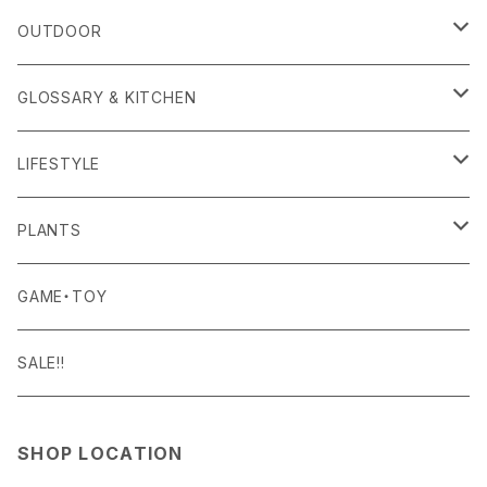
Amina Collection
OUTER
OUTDOOR
APOTHEKE FRAGRANCE
TOPS
CARRYING GOODS
GLOSSARY & KITCHEN
BAICYCLON
BOTTOMS
LIGHTING
FOOD
LIFESTYLE
BISQUE
ROOM WEAR
MILITARY GOODS
DRINK
ALOMA
PLANTS
Curry Mason
SHOES
NITE IZE
KITCHEN GOODS
ART PIECE
POTTED PLANTS
GAME・TOY
S-BBINER
Detail
HAT・CAP
RGM
TABLEWARE
BODY & SKIN CARE
TERRARIUM
SALE!!
GEAR TIE
ROD
DOIY
BAG
SEN:KIN
DAILY GOODS
SHOP LOCATION
LIGHT
TERMINAL TACKLE