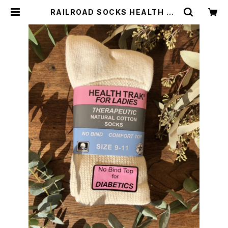
RAILROAD SOCKS HEALTH TR
AK NATURAL COTTON SOX 2P
ACK 10−13 | WISE clothing