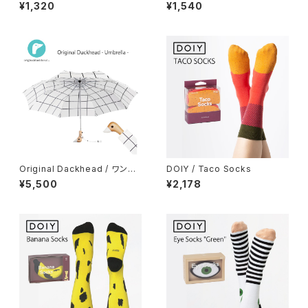
ビーキャット
巾着
¥1,320
¥1,540
Original Dackhead / ワンタ
DOIY / Taco Socks
ッチ式折り畳み傘
¥5,500
¥2,178