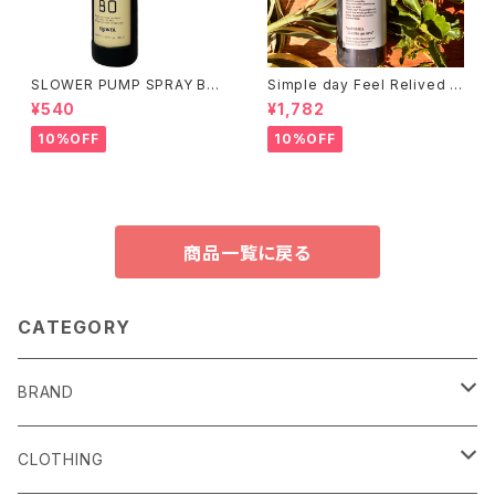
SLOWER PUMP SPRAY BO
Simple day Feel Relived M
TTLE / サンド
oisturizing Water 毎日いいこ
¥540
¥1,782
とがある
10%OFF
10%OFF
商品一覧に戻る
CATEGORY
BRAND
alls
CLOTHING