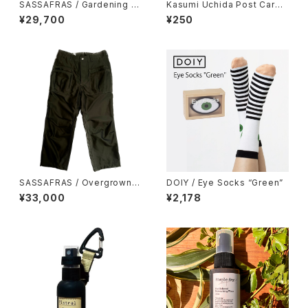
SASSAFRAS / Gardening At
Kasumi Uchida Post Card
Night Shirt
(Deer)
¥29,700
¥250
SASSAFRAS / Overgrown F
DOIY / Eye Socks “Green”
atigue Pants
¥33,000
¥2,178