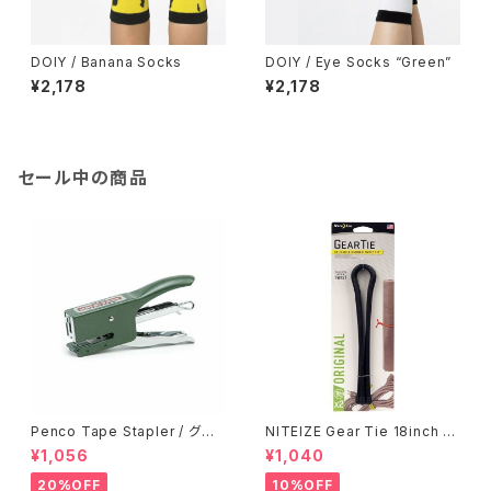
DOIY / Banana Socks
DOIY / Eye Socks “Green”
¥2,178
¥2,178
セール中の商品
Penco Tape Stapler / グリ
NITEIZE Gear Tie 18inch /
ーン
ブラック
¥1,056
¥1,040
20%OFF
10%OFF