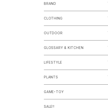
BRAND
alls
CLOTHING
Amina Collection
OUTER
OUTDOOR
APOTHEKE FRAGRANCE
TOPS
CARRYING GOODS
GLOSSARY & KITCHEN
BAICYCLON
BOTTOMS
LIGHTING
FOOD
LIFESTYLE
BISQUE
ROOM WEAR
MILITARY GOODS
DRINK
ALOMA
PLANTS
Curry Mason
SHOES
NITE IZE
KITCHEN GOODS
ART PIECE
POTTED PLANTS
GAME・TOY
S-BBINER
Detail
HAT・CAP
RGM
TABLEWARE
BODY & SKIN CARE
TERRARIUM
SALE!!