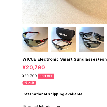
WICUE Electronic Smart Sunglasses/es
¥20,790
¥29,700
30%OFF
残り1点
International shipping available
［Product Introduction］