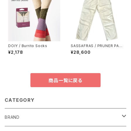
DOIY / Burrito Socks
SASSAFRAS / PRUNER PAN
TS
¥2,178
¥28,600
商品一覧に戻る
CATEGORY
BRAND