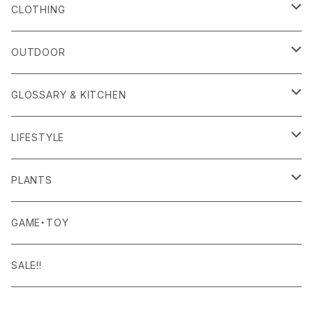
alls
CLOTHING
Amina Collection
OUTER
OUTDOOR
APOTHEKE FRAGRANCE
TOPS
CARRYING GOODS
GLOSSARY & KITCHEN
BAICYCLON
BOTTOMS
LIGHTING
FOOD
LIFESTYLE
BISQUE
ROOM WEAR
MILITARY GOODS
DRINK
ALOMA
PLANTS
Curry Mason
SHOES
NITE IZE
KITCHEN GOODS
ART PIECE
POTTED PLANTS
GAME・TOY
S-BBINER
Detail
HAT・CAP
RGM
TABLEWARE
BODY & SKIN CARE
TERRARIUM
SALE!!
GEAR TIE
ROD
DOIY
BAG
SEN:KIN
DAILY GOODS