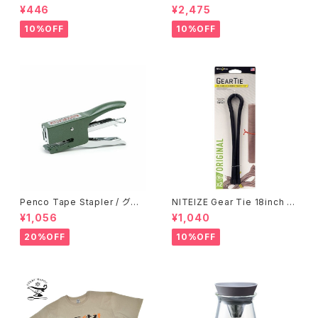
IC / コヨーテ
フューザー 木のお家
¥446
¥2,475
10%OFF
10%OFF
Penco Tape Stapler / グリ
NITEIZE Gear Tie 18inch /
ーン
ブラック
¥1,056
¥1,040
20%OFF
10%OFF