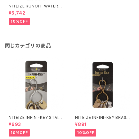
NITEIZE RUNOFF WATERPR
OOF PACKING CUBE(S)
¥5,742
10%OFF
同じカテゴリの商品
NITEIZE INFINI-KEY STAINL
NITEIZE INFINI-KEY BRASS
ESS / シルバー
/ ブラス
¥693
¥891
10%OFF
10%OFF