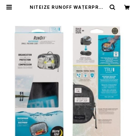
NITEIZE RUNOFF WATERPROO
F PACKING CUBE(S) | WISE cl
othing