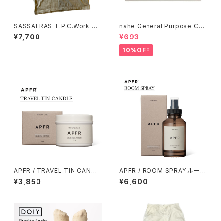
SASSAFRAS T.P.C.Work W
nähe General Purpose Cas
ear T1/2
e / アイボリー
¥7,700
¥693
10%OFF
APFR / TRAVEL TIN CANDL
APFR / ROOM SPRAY ルーム
E トラベルティンキャンドル
スプレー
¥3,850
¥6,600