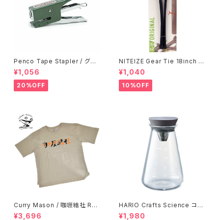
Penco Tape Stapler / グリ
NITEIZE Gear Tie 18inch /
ーン
ブラック
¥1,056
¥1,040
20%OFF
10%OFF
Curry Mason / 咖喱結社 RET
HARIO Crafts Science コニ
RO T-Shirt
カルティーピッチャー 500ml
¥3,696
¥1,980