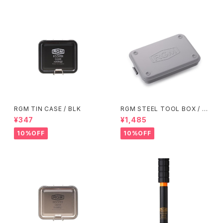
RGM TIN CASE / BLK
RGM STEEL TOOL BOX / G
RY
¥347
¥1,485
10%OFF
10%OFF