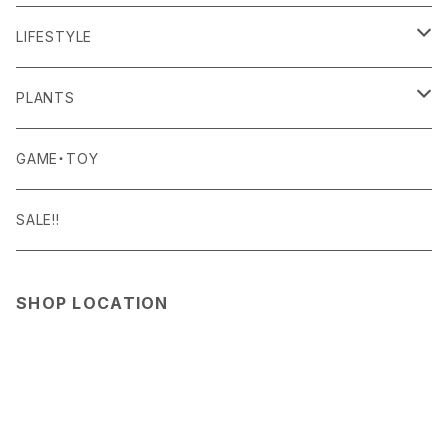
BAICYCLON
BOTTOMS
LIGHTING
FOOD
LIFESTYLE
BISQUE
ROOM WEAR
MILITARY GOODS
DRINK
ALOMA
PLANTS
Curry Mason
SHOES
NITE IZE
KITCHEN GOODS
ART PIECE
POTTED PLANTS
GAME・TOY
S-BBINER
Detail
HAT・CAP
RGM
TABLEWARE
BODY & SKIN CARE
TERRARIUM
SALE!!
GEAR TIE
ROD
DOIY
BAG
SEN:KIN
DAILY GOODS
SHOP LOCATION
LIGHT
TERMINAL TACKLE
ROD
FOXFIRE
ACCESSORY
INTERIOR GOODS
OTHER GOODS
GOODS
HOSU
STATIONERY