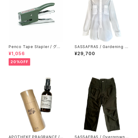
Penco Tape Stapler / グリ
SASSAFRAS / Gardening At
ーン
Night Shirt
¥1,056
¥29,700
20%OFF
APOTHEKE PRAGRANCE /
SASSAFRAS / Overgrown F