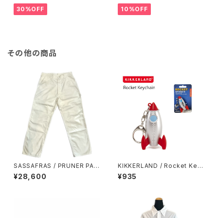
30%OFF
10%OFF
その他の商品
SASSAFRAS / PRUNER PAN
KIKKERLAND / Rocket Key
TS
Chain
¥28,600
¥935