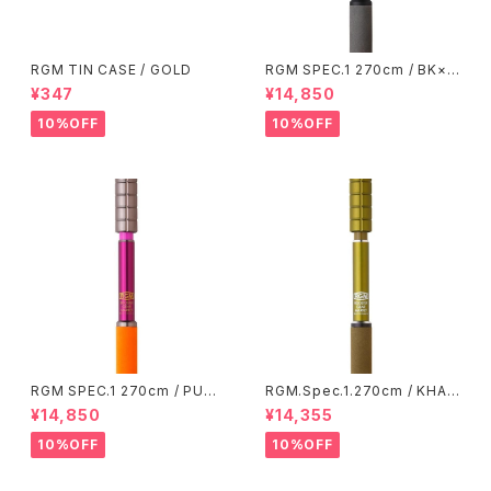
RGM TIN CASE / GOLD
RGM SPEC.1 270cm / BK×O
R
¥347
¥14,850
10%OFF
10%OFF
RGM SPEC.1 270cm / PU×O
RGM.Spec.1.270cm / KHAK
R
I
¥14,850
¥14,355
10%OFF
10%OFF