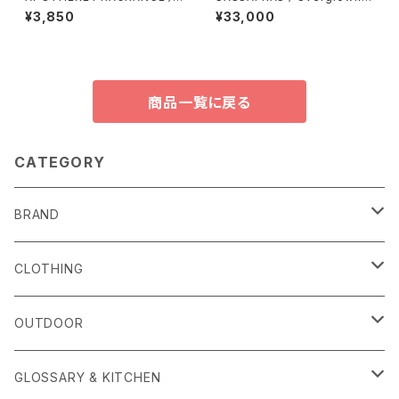
ミストスプレー
atigue Pants
¥3,850
¥33,000
商品一覧に戻る
CATEGORY
BRAND
alls
CLOTHING
Amina Collection
OUTER
OUTDOOR
APOTHEKE FRAGRANCE
TOPS
CARRYING GOODS
GLOSSARY & KITCHEN