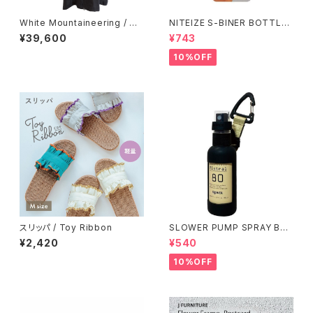
White Mountaineering / CH
NITEIZE S-BINER BOTTLE
INA SHIRT
OPENER / ブラック
¥39,600
¥743
10%OFF
スリッパ / Toy Ribbon
SLOWER PUMP SPRAY BO
TTLE / サンド
¥2,420
¥540
10%OFF