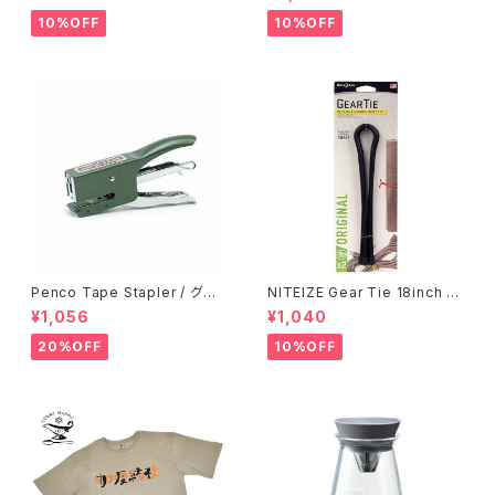
10%OFF
10%OFF
Penco Tape Stapler / グリ
NITEIZE Gear Tie 18inch /
ーン
ブラック
¥1,056
¥1,040
20%OFF
10%OFF