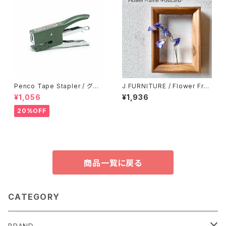
Penco Tape Stapler / グリ
J FURNITURE / Flower Fra
ーン
me - Post card -
¥1,056
¥1,936
20%OFF
商品一覧に戻る
CATEGORY