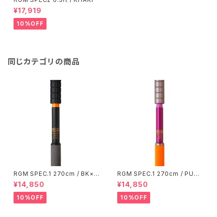
¥17,919
10%OFF
同じカテゴリの商品
RGM SPEC.1 270cm / BK×O
RGM SPEC.1 270cm / PU×O
R
R
¥14,850
¥14,850
10%OFF
10%OFF