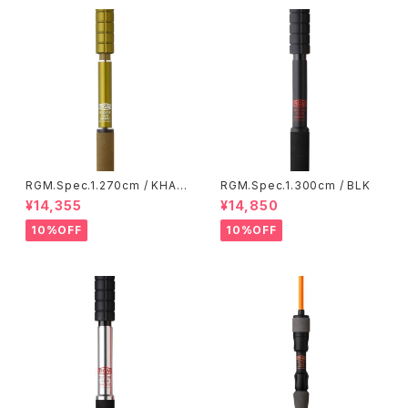
RGM.Spec.1.270cm / KHAK
RGM.Spec.1.300cm / BLK
I
¥14,355
¥14,850
10%OFF
10%OFF