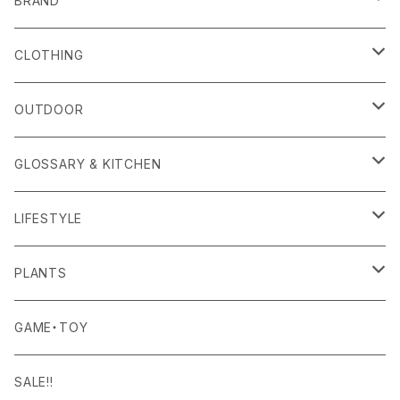
BRAND
alls
CLOTHING
Amina Collection
OUTER
OUTDOOR
APOTHEKE FRAGRANCE
TOPS
CARRYING GOODS
GLOSSARY & KITCHEN
BAICYCLON
BOTTOMS
LIGHTING
FOOD
LIFESTYLE
BISQUE
ROOM WEAR
MILITARY GOODS
DRINK
ALOMA
PLANTS
Curry Mason
SHOES
NITE IZE
KITCHEN GOODS
ART PIECE
POTTED PLANTS
GAME・TOY
S-BBINER
Detail
HAT・CAP
RGM
TABLEWARE
BODY & SKIN CARE
TERRARIUM
SALE!!