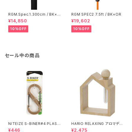
RGM.Spec.1.300cm / BK×S
RGM SPEC2 7.5ft / BK×OR
V
¥14,850
¥19,602
10%OFF
10%OFF
セール中の商品
NITEIZE S-BINER#4 PLAST
HARIO RELAXING アロマディ
IC / コヨーテ
フューザー 木のお家
¥446
¥2,475